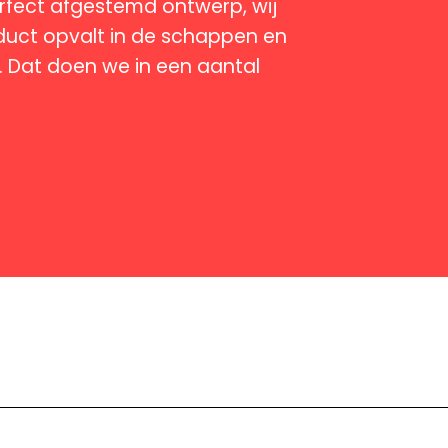
erfect afgestemd ontwerp, wij
duct opvalt in de schappen en
. Dat doen we in een aantal