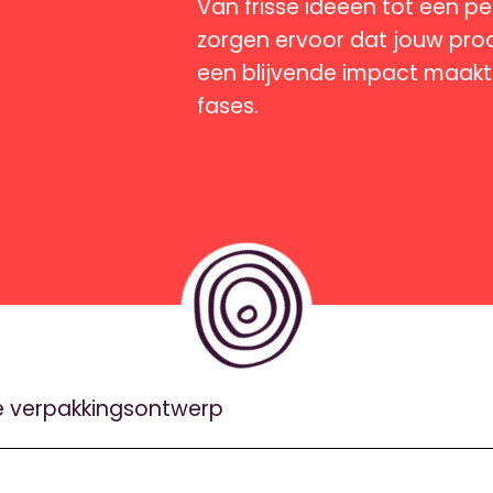
Van frisse ideeën tot een p
zorgen ervoor dat jouw pro
een blijvende impact maakt
fases.
e verpakkingsontwerp