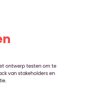
en
 het ontwerp testen om te
ack van stakeholders en
ie.